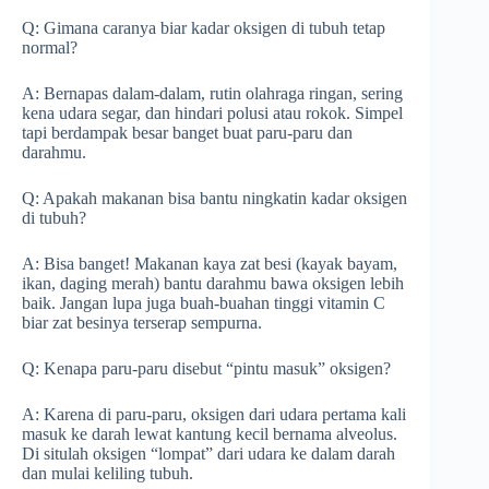
Q: Gimana caranya biar kadar oksigen di tubuh tetap
normal?
A: Bernapas dalam-dalam, rutin olahraga ringan, sering
kena udara segar, dan hindari polusi atau rokok. Simpel
tapi berdampak besar banget buat paru-paru dan
darahmu.
Q: Apakah makanan bisa bantu ningkatin kadar oksigen
di tubuh?
A: Bisa banget! Makanan kaya zat besi (kayak bayam,
ikan, daging merah) bantu darahmu bawa oksigen lebih
baik. Jangan lupa juga buah-buahan tinggi vitamin C
biar zat besinya terserap sempurna.
Q: Kenapa paru-paru disebut “pintu masuk” oksigen?
A: Karena di paru-paru, oksigen dari udara pertama kali
masuk ke darah lewat kantung kecil bernama alveolus.
Di situlah oksigen “lompat” dari udara ke dalam darah
dan mulai keliling tubuh.