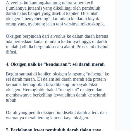
Alveolus itu kantung-kantung udara super kecil
(jumlahnya jutaan!) yang dikelilingi oleh pembuluh
darah halus banget yang disebut kapiler. Di sinilah
oksigen “menyeberang” dari udara ke darah kayak
orang yang nyebrang jalan tapi versinya mikroskopik.
Oksigen berpindah dari alveolus ke dalam darah karena
ada perbedaan kadar di udara kadarnya tinggi, di darah
rendah jadi dia bergerak secara alami. Proses ini disebut
difusi.
4.
Oksigen naik ke “kendaraan”: sel darah merah
Begitu sampai di kapiler, oksigen langsung “nebeng” ke
sel darah merah. Di dalam sel darah merah ada protein
bernama hemoglobin bisa dibilang ini kayak taksi
oksigen. Hemoglobin bakal “mengikat” oksigen dan
membawanya berkeliling lewat aliran darah ke seluruh
tubuh.
Darah yang penuh oksigen ini disebut darah arteri, dan
warnanya merah terang karena kaya oksigen.
5.
Perjalanan lewat pembuluh darah (jalan raya