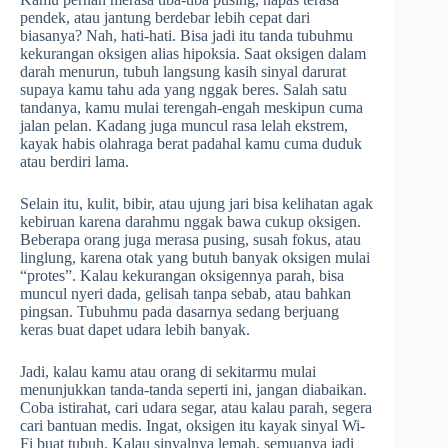
pendek, atau jantung berdebar lebih cepat dari
biasanya? Nah, hati-hati. Bisa jadi itu tanda tubuhmu
kekurangan oksigen alias hipoksia. Saat oksigen dalam
darah menurun, tubuh langsung kasih sinyal darurat
supaya kamu tahu ada yang nggak beres. Salah satu
tandanya, kamu mulai terengah-engah meskipun cuma
jalan pelan. Kadang juga muncul rasa lelah ekstrem,
kayak habis olahraga berat padahal kamu cuma duduk
atau berdiri lama.
Selain itu, kulit, bibir, atau ujung jari bisa kelihatan agak
kebiruan karena darahmu nggak bawa cukup oksigen.
Beberapa orang juga merasa pusing, susah fokus, atau
linglung, karena otak yang butuh banyak oksigen mulai
“protes”. Kalau kekurangan oksigennya parah, bisa
muncul nyeri dada, gelisah tanpa sebab, atau bahkan
pingsan. Tubuhmu pada dasarnya sedang berjuang
keras buat dapet udara lebih banyak.
Jadi, kalau kamu atau orang di sekitarmu mulai
menunjukkan tanda-tanda seperti ini, jangan diabaikan.
Coba istirahat, cari udara segar, atau kalau parah, segera
cari bantuan medis. Ingat, oksigen itu kayak sinyal Wi-
Fi buat tubuh. Kalau sinyalnya lemah, semuanya jadi