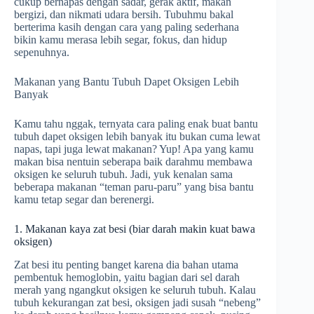
cukup bernapas dengan sadar, gerak aktif, makan
bergizi, dan nikmati udara bersih. Tubuhmu bakal
berterima kasih dengan cara yang paling sederhana
bikin kamu merasa lebih segar, fokus, dan hidup
sepenuhnya.
Makanan yang Bantu Tubuh Dapet Oksigen Lebih
Banyak
Kamu tahu nggak, ternyata cara paling enak buat bantu
tubuh dapet oksigen lebih banyak itu bukan cuma lewat
napas, tapi juga lewat makanan? Yup! Apa yang kamu
makan bisa nentuin seberapa baik darahmu membawa
oksigen ke seluruh tubuh. Jadi, yuk kenalan sama
beberapa makanan “teman paru-paru” yang bisa bantu
kamu tetap segar dan berenergi.
1. Makanan kaya zat besi (biar darah makin kuat bawa
oksigen)
Zat besi itu penting banget karena dia bahan utama
pembentuk hemoglobin, yaitu bagian dari sel darah
merah yang ngangkut oksigen ke seluruh tubuh. Kalau
tubuh kekurangan zat besi, oksigen jadi susah “nebeng”