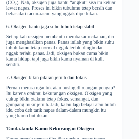
(CO₂). Nah, oksigen juga bantu “angkut” sisa itu keluar
lewat napas. Proses ini bikin tubuhmu tetap bersih dan
bebas dari racun-racun yang nggak diperlukan.
6. Oksigen bantu jaga suhu tubuh tetap stabil
Setiap kali oksigen membantu membakar makanan, dia
juga menghasilkan panas. Panas inilah yang bikin suhu
tubuh kamu tetap normal nggak terlalu dingin dan
nggak terlalu panas. Jadi, oksigen bukan cuma bikin
kamu hidup, tapi juga bikin kamu nyaman di kulit
sendiri.
7. Oksigen bikin pikiran jernih dan fokus
Pernah merasa ngantuk atau pusing di ruangan pengap?
Itu karena otakmu kekurangan oksigen. Oksigen yang
cukup bikin otakmu tetap fokus, semangat, dan
gampang mikir jernih. Jadi, kalau lagi belajar atau butuh
ide, coba deh tarik napas dalam-dalam mungkin itu
yang kamu butuhkan.
Tanda-tanda Kamu Kekurangan Oksigen
Kamu pernah merasa tiba-tiba pusing, napas terasa