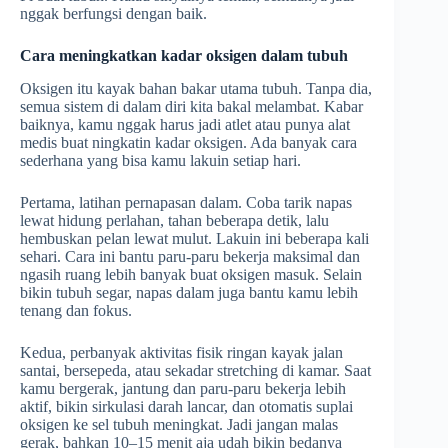
nggak berfungsi dengan baik.
Cara meningkatkan kadar oksigen dalam tubuh
Oksigen itu kayak bahan bakar utama tubuh. Tanpa dia,
semua sistem di dalam diri kita bakal melambat. Kabar
baiknya, kamu nggak harus jadi atlet atau punya alat
medis buat ningkatin kadar oksigen. Ada banyak cara
sederhana yang bisa kamu lakuin setiap hari.
Pertama, latihan pernapasan dalam. Coba tarik napas
lewat hidung perlahan, tahan beberapa detik, lalu
hembuskan pelan lewat mulut. Lakuin ini beberapa kali
sehari. Cara ini bantu paru-paru bekerja maksimal dan
ngasih ruang lebih banyak buat oksigen masuk. Selain
bikin tubuh segar, napas dalam juga bantu kamu lebih
tenang dan fokus.
Kedua, perbanyak aktivitas fisik ringan kayak jalan
santai, bersepeda, atau sekadar stretching di kamar. Saat
kamu bergerak, jantung dan paru-paru bekerja lebih
aktif, bikin sirkulasi darah lancar, dan otomatis suplai
oksigen ke sel tubuh meningkat. Jadi jangan malas
gerak, bahkan 10–15 menit aja udah bikin bedanya