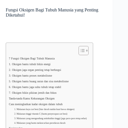
Fungsi Oksigen Bagi Tubuh Manusia yang Penting
Diketahui!
7 Fungsi Oksigen Bagi Tubuh Manusia
1. Oksigen bantu tubuh bikin energi
2. Oksigen jaga organ penting tetap berfungsi
3. Oksigen bantu proses metabolisme
5. Oksigen bantu buang racun dan sisa metabolisme
6. Oksigen bantu jaga suhu tubuh tetap stabil
7. Oksigen bikin pikiran jernih dan fokus
Tanda-tanda Kamu Kekurangan Oksigen
Cara meningkatkan kadar oksigen dalam tubuh
1. Makanan kaya zat besi (biar darah makin kuat bawa oksigen)
2. Makanan tinggi vitamin C (bantu penyerapan zat besi)
3. Makanan yang mengandung antioksidan tinggi (jaga paru-paru tetap sehat)
4. Makanan yang bantu melancarkan peredaran darah