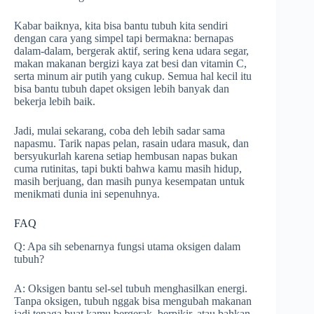
Kabar baiknya, kita bisa bantu tubuh kita sendiri
dengan cara yang simpel tapi bermakna: bernapas
dalam-dalam, bergerak aktif, sering kena udara segar,
makan makanan bergizi kaya zat besi dan vitamin C,
serta minum air putih yang cukup. Semua hal kecil itu
bisa bantu tubuh dapet oksigen lebih banyak dan
bekerja lebih baik.
Jadi, mulai sekarang, coba deh lebih sadar sama
napasmu. Tarik napas pelan, rasain udara masuk, dan
bersyukurlah karena setiap hembusan napas bukan
cuma rutinitas, tapi bukti bahwa kamu masih hidup,
masih berjuang, dan masih punya kesempatan untuk
menikmati dunia ini sepenuhnya.
FAQ
Q: Apa sih sebenarnya fungsi utama oksigen dalam
tubuh?
A: Oksigen bantu sel-sel tubuh menghasilkan energi.
Tanpa oksigen, tubuh nggak bisa mengubah makanan
jadi tenaga buat kamu bergerak, berpikir, atau bahkan