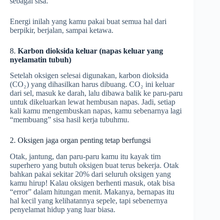
sebagai sisa.
Energi inilah yang kamu pakai buat semua hal dari
berpikir, berjalan, sampai ketawa.
8.
Karbon dioksida keluar (napas keluar yang
nyelamatin tubuh)
Setelah oksigen selesai digunakan, karbon dioksida
(CO₂) yang dihasilkan harus dibuang. CO₂ ini keluar
dari sel, masuk ke darah, lalu dibawa balik ke paru-paru
untuk dikeluarkan lewat hembusan napas. Jadi, setiap
kali kamu mengembuskan napas, kamu sebenarnya lagi
“membuang” sisa hasil kerja tubuhmu.
2. Oksigen jaga organ penting tetap berfungsi
Otak, jantung, dan paru-paru kamu itu kayak tim
superhero yang butuh oksigen buat terus bekerja. Otak
bahkan pakai sekitar 20% dari seluruh oksigen yang
kamu hirup! Kalau oksigen berhenti masuk, otak bisa
“error” dalam hitungan menit. Makanya, bernapas itu
hal kecil yang kelihatannya sepele, tapi sebenernya
penyelamat hidup yang luar biasa.