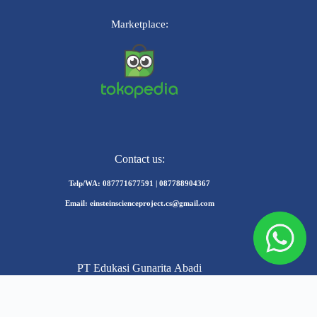
Marketplace:
Contact us:
Telp/WA: 087771677591 | 087788904367
Email: einsteinscienceproject.cs@gmail.com
PT Edukasi Gunarita Abadi
Einstein Science Project @2024 Asyiknya Bereksperimen Sains!