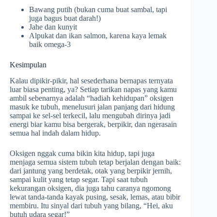
Bawang putih (bukan cuma buat sambal, tapi
juga bagus buat darah!)
Jahe dan kunyit
Alpukat dan ikan salmon, karena kaya lemak
baik omega-3
Kesimpulan
Kalau dipikir-pikir, hal sesederhana bernapas ternyata
luar biasa penting, ya? Setiap tarikan napas yang kamu
ambil sebenarnya adalah “hadiah kehidupan” oksigen
masuk ke tubuh, menelusuri jalan panjang dari hidung
sampai ke sel-sel terkecil, lalu mengubah dirinya jadi
energi biar kamu bisa bergerak, berpikir, dan ngerasain
semua hal indah dalam hidup.
Oksigen nggak cuma bikin kita hidup, tapi juga
menjaga semua sistem tubuh tetap berjalan dengan baik:
dari jantung yang berdetak, otak yang berpikir jernih,
sampai kulit yang tetap segar. Tapi saat tubuh
kekurangan oksigen, dia juga tahu caranya ngomong
lewat tanda-tanda kayak pusing, sesak, lemas, atau bibir
membiru. Itu sinyal dari tubuh yang bilang, “Hei, aku
butuh udara segar!”