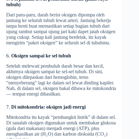
tubuh)
Dari paru-paru, darah berisi oksigen dipompa oleh
jantung ke seluruh tubuh lewat arteri. Jantung bekerja
tanpa henti buat memastikan setiap bagian tubuh dari
ujung rambut sampai ujung jari kaki dapet jatah oksigen
yang cukup. Setiap kali jantung berdetak, itu kayak
mengirim “paket oksigen” ke seluruh sel di tubuhmu.
6.
Oksigen sampai ke sel tubuh
Setelah melewati pembuluh darah besar dan kecil,
akhirnya oksigen sampai ke sel-sel tubuh. Di sini,
oksigen dilepaskan dari hemoglobin, terus
“menyeberang” lagi ke dalam sel lewat dinding kapiler.
Nah, di dalam sel, oksigen bakal dibawa ke mitokondria
— tempat energi dihasilkan.
7.
Di mitokondria: oksigen jadi energi
Mitokondria itu kayak “pembangkit listrik” di dalam sel.
Di sanalah oksigen digunakan untuk membakar glukosa
(gula dari makanan) menjadi energi (ATP), plus
menghasilkan air (H₂O) dan karbon dioksida (CO₂)