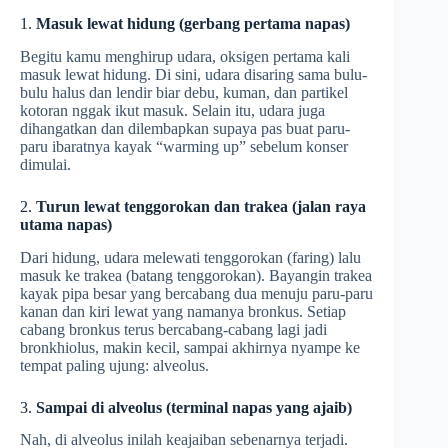
1.
Masuk lewat hidung (gerbang pertama napas)
Begitu kamu menghirup udara, oksigen pertama kali
masuk lewat hidung. Di sini, udara disaring sama bulu-
bulu halus dan lendir biar debu, kuman, dan partikel
kotoran nggak ikut masuk. Selain itu, udara juga
dihangatkan dan dilembapkan supaya pas buat paru-
paru ibaratnya kayak “warming up” sebelum konser
dimulai.
2.
Turun lewat tenggorokan dan trakea (jalan raya
utama napas)
Dari hidung, udara melewati tenggorokan (faring) lalu
masuk ke trakea (batang tenggorokan). Bayangin trakea
kayak pipa besar yang bercabang dua menuju paru-paru
kanan dan kiri lewat yang namanya bronkus. Setiap
cabang bronkus terus bercabang-cabang lagi jadi
bronkhiolus, makin kecil, sampai akhirnya nyampe ke
tempat paling ujung: alveolus.
3.
Sampai di alveolus (terminal napas yang ajaib)
Nah, di alveolus inilah keajaiban sebenarnya terjadi.