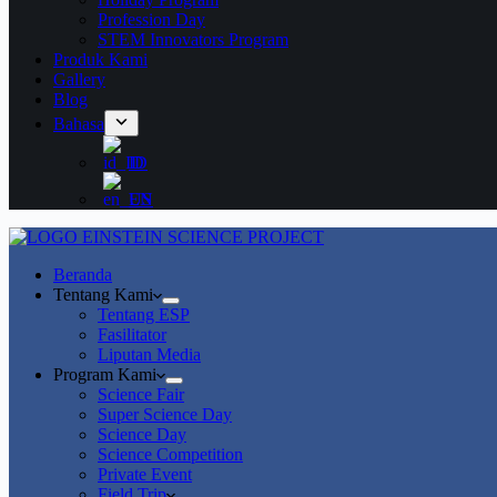
Profession Day
STEM Innovators Program
Produk Kami
Gallery
Blog
Bahasa
ID
EN
Beranda
Tentang Kami
Tentang ESP
Fasilitator
Liputan Media
Program Kami
Science Fair
Super Science Day
Science Day
Science Competition
Private Event
Field Trip