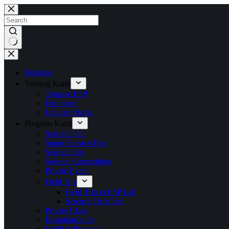
Beranda
Tentang Kami
Tentang ESP
Fasilitator
Liputan Media
Program Kami
Science Fair
Super Science Day
Science Day
Science Competition
Private Event
Field Trip
Field Trip to ESP Lab
Science Field Trip
Private Class
Ekstrakurikuler
Holiday Program