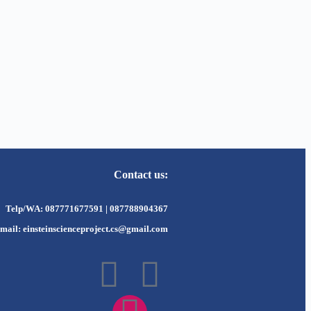
Contact us:
Telp/WA: 087771677591 | 087788904367
mail: einsteinscienceproject.cs@gmail.com