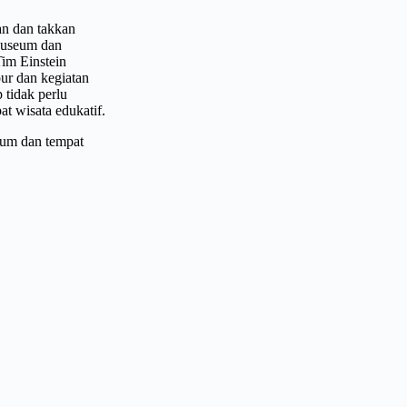
an dan takkan
 Museum dan
Tim Einstein
ur dan kegiatan
 tidak perlu
t wisata edukatif.
eum dan tempat