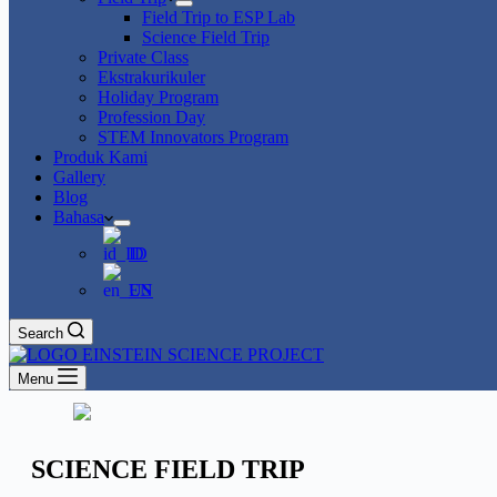
Field Trip to ESP Lab
Science Field Trip
Private Class
Ekstrakurikuler
Holiday Program
Profession Day
STEM Innovators Program
Produk Kami
Gallery
Blog
Bahasa
ID
EN
Search
Menu
SCIENCE FIELD TRIP