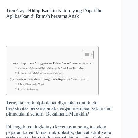
Tren Gaya Hidup Back to Nature yang Dapat Ibu
Aplikasikan di Rumah bersama Anak
Kenapa Eksperimen Menggunakan Bahan Alami Semakin populer?
1. Kecemasan Mengenai Bahan Kimia pada Anak Terus Bertambah
2. Bahan Alami Lebih Lembut untuk Kulit Anak
Apa Pendapat Penelitian tentang Jeruk Nipis dan Asam Sitrat :
1. Sebagai Pembersih Alami
2. Ramah Lingkungan
Ternyata jeruk nipis dapat digunakan untuk ide
beraktivitas bersama anak dengan membuat sabun cuci
piring alami sendiri. Bagaimana Mungkin?
Di tengah meningkatnya kecemasan orang tua akan
paparan bahan kimia, mikroplastik, dan zat aditif yang
sering ada dalam produk rumah tangga serta makanan,